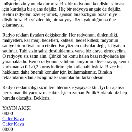
müşterimizin yanında dururuz. Biz bir radyonun kendisini satması
için kurduğu bir ajans değiliz. Hiç bir radyoya angaje de değiliz.
Belirli radyoları özelleştirmek, ajansın tarafsızlığını bozar diye
düşünürüz. Bu yüzden hiç bir radyoya özel yakınlığımızı öne
çıkarmayız.
Radyo reklam fiyatları değişkendir. Her radyonun, dinlenirliği,
maliyetleri, kar marjı hedefleri, kalitesi, hedef kitlesi; radyonun
saniye birim fiyatlarını etkiler. Bu yüzden radyolar değişik fiyattan
satılırlar. Tabi sizin şahsi dostluklarınız varsa biz araya girmeyelim.
O radyoyu siz satın alın. Çünkü bu konu halen bazı radyolarda işe
yaramaktadır. Ben o radyonun sahibini tanıyorum diye arayıp, kendi
karizmanızı 0,1-0,2 kuruş indirim için kullanabilirsiniz. Bizce bu
hakkınızı daha önemli konular için kullanmalısınız. Bırakın
reklamlarınızdan alacağınız kazanımlar bu farkı ödesin.
Radyo reklamcılığı sizin tercihlerinizle yaşayacaktır. İyi bir ajansa
her zaman ihtiyacınız olacaktır. İşte o zaman PratikA olarak biz hep
burada olacağız. Bekleriz.
YAYIN AKIŞI
08:00
Cafer Kaya
Cafer Kaya
08:00