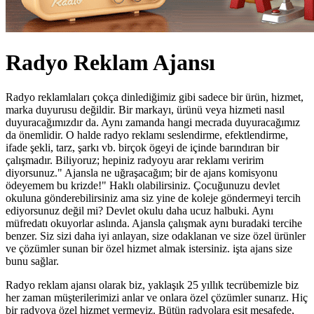
Radyo Reklam Ajansı
Radyo reklamlaları çokça dinlediğimiz gibi sadece bir ürün, hizmet,
marka duyurusu değildir. Bir markayı, ürünü veya hizmeti nasıl
duyuracağımızdır da. Aynı zamanda hangi mecrada duyuracağımız
da önemlidir. O halde radyo reklamı seslendirme, efektlendirme,
ifade şekli, tarz, şarkı vb. birçok ögeyi de içinde barındıran bir
çalışmadır. Biliyoruz; hepiniz radyoyu arar reklamı veririm
diyorsunuz." Ajansla ne uğraşacağım; bir de ajans komisyonu
ödeyemem bu krizde!" Haklı olabilirsiniz. Çocuğunuzu devlet
okuluna gönderebilirsiniz ama siz yine de koleje göndermeyi tercih
ediyorsunuz değil mi? Devlet okulu daha ucuz halbuki. Aynı
müfredatı okuyorlar aslında. Ajansla çalışmak aynı buradaki tercihe
benzer. Siz sizi daha iyi anlayan, size odaklanan ve size özel ürünler
ve çözümler sunan bir özel hizmet almak istersiniz. işta ajans size
bunu sağlar.
Radyo reklam ajansı olarak biz, yaklaşık 25 yıllık tecrübemizle biz
her zaman müşterilerimizi anlar ve onlara özel çözümler sunarız. Hiç
bir radyoya özel hizmet vermeyiz. Bütün radyolara eşit mesafede,